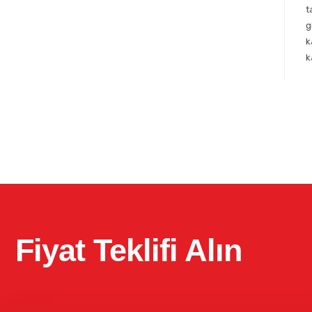
t
g
k
k
Fiyat Teklifi Alın