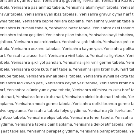
enisahra uyarı levhası, Yenisahra iş güvenliği levhaları, Yenisahra ikaz l
abela, Yenisahra paslanmaz tabela, Yenisahra alüminyum tabela, Yenisah
ravür tabela, Yenisahra uyarı ikaz tabelası, Yenisahra gravür oyma harf
yma tabela, Yenisahra cephe reklam kaplama, Yenisahra yuvarlak tabela, Y
enisahra kurumsal tabela, Yenisahra hazır tabela, Yenisahra özel tasarım
enisahra totem çeşitleri, Yenisahra pilon tabela, Yenisahra bayii tabelası, 
ightbox, Yenisahra çatı reklamları, Yenisahra çatı tabela, Yenisahra çatı 
abela, Yenisahra eczane tabelası, Yenisahra kayan yazı, Yenisahra polik
arf, Yenisahra alucor harf, Yenisahra vinil tabela, Yenisahra lightbox, Ye
abela, Yenisahra ışıklı yol panoları, Yenisahra ışıklı vinil germe tabela, Yen
abela, Yenisahra krom kutu harf tabela, Yenisahra ışıklı krom kutu harf 
ekupe tabela, Yenisahra aynalı pleksi tabela, Yenisahra aynalı dekota ta
enisahra led kayan yazı, Yenisahra kayan yazı tabela, Yenisahra krom h
arf, Yenisahra alüminyum oyma tabela, Yenisahra alüminyum kutu harf t
utu harf, Yenisahra forex kutu harf, Yenisahra pleksi kutu harf tabela, Y
aplama, Yenisahra mesh germe tabela, Yenisahra delikli branda germe ta
olyo uygulama, Yenisahra tabela folyo giydirme, Yenisahra yön levhaları,
ightbox tabela, Yenisahra elips tabela, Yenisahra fener tabela, Yenisahr
iydirme, Yenisahra tabela cam kaplama, Yenisahra dekoratif tabela, Yen
nşaat tabelası, Yenisahra parapet giydirme, Yenisahra parapet tabela, Y