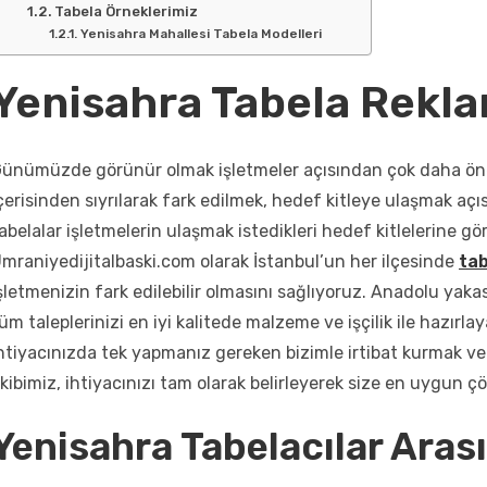
Tabela Örneklerimiz
Yenisahra Mahallesi Tabela Modelleri
Yenisahra Tabela Rekla
ünümüzde görünür olmak işletmeler açısından çok daha önem
çerisinden sıyrılarak fark edilmek, hedef kitleye ulaşmak a
abelalar işletmelerin ulaşmak istedikleri hedef kitlelerine gö
mraniyedijitalbaski.com olarak İstanbul’un her ilçesinde
tab
şletmenizin fark edilebilir olmasını sağlıyoruz. Anadolu yak
üm taleplerinizi en iyi kalitede malzeme ve işçilik ile hazırl
htiyacınızda tek yapmanız gereken bizimle irtibat kurmak ve i
kibimiz, ihtiyacınızı tam olarak belirleyerek size en uygun ç
Yenisahra Tabelacılar Arası