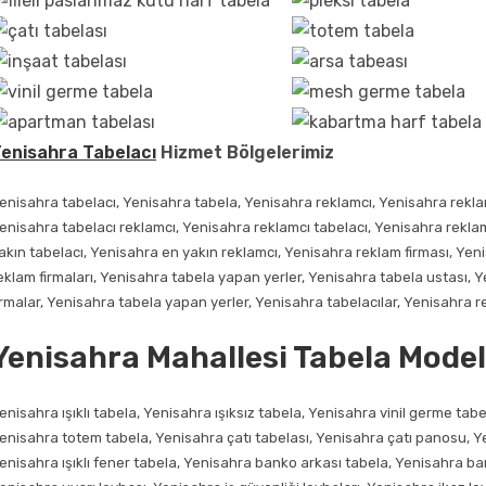
enisahra Tabelacı
Hizmet Bölgelerimiz
enisahra tabelacı, Yenisahra tabela, Yenisahra reklamcı, Yenisahra rekl
enisahra tabelacı reklamcı, Yenisahra reklamcı tabelacı, Yenisahra reklam 
akın tabelacı, Yenisahra en yakın reklamcı, Yenisahra reklam firması, Yeni
eklam firmaları, Yenisahra tabela yapan yerler, Yenisahra tabela ustası, 
irmalar, Yenisahra tabela yapan yerler, Yenisahra tabelacılar, Yenisahra re
Yenisahra Mahallesi Tabela Model
enisahra ışıklı tabela, Yenisahra ışıksız tabela, Yenisahra vinil germe ta
enisahra totem tabela, Yenisahra çatı tabelası, Yenisahra çatı panosu, Ye
enisahra ışıklı fener tabela, Yenisahra banko arkası tabela, Yenisahra ba