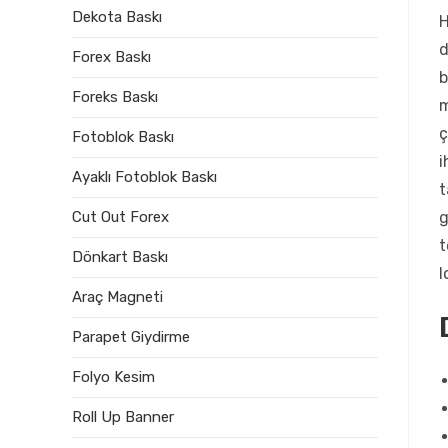
Dekota Baskı
H
d
Forex Baskı
b
Foreks Baskı
m
ç
Fotoblok Baskı
i
Ayaklı Fotoblok Baskı
t
g
Cut Out Forex
t
Dönkart Baskı
l
Araç Magneti
Parapet Giydirme
Folyo Kesim
Roll Up Banner