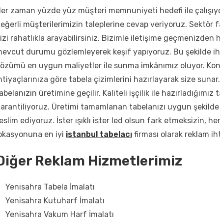
er zaman yüzde yüz müşteri memnuniyeti hedefi ile çalışıyo
eğerli müşterilerimizin taleplerine cevap veriyoruz. Sektör fa
izi rahatlıkla arayabilirsiniz. Bizimle iletişime geçmenizden 
evcut durumu gözlemleyerek keşif yapıyoruz. Bu şekilde ih
özümü en uygun maliyetler ile sunma imkânımız oluyor. Kon
htiyaçlarınıza göre tabela çizimlerini hazırlayarak size sunar.
abelanızın üretimine geçilir. Kaliteli işçilik ile hazırladığımı
arantiliyoruz. Üretimi tamamlanan tabelanızı uygun şekilde y
eslim ediyoruz. İster ışıklı ister led olsun fark etmeksizin, 
okasyonuna en iyi
istanbul tabelacı
firması olarak reklam iht
Diğer Reklam Hizmetlerimiz
Yenisahra Tabela İmalatı
Yenisahra Kutuharf İmalatı
Yenisahra Vakum Harf İmalatı