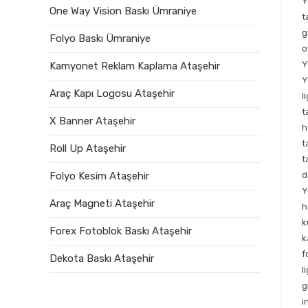
Y
One Way Vision Baskı Ümraniye
t
g
Folyo Baskı Ümraniye
o
Y
Kamyonet Reklam Kaplama Ataşehir
Y
Araç Kapı Logosu Ataşehir
l
t
X Banner Ataşehir
h
t
Roll Up Ataşehir
t
d
Folyo Kesim Ataşehir
Y
Araç Magneti Ataşehir
h
k
Forex Fotoblok Baskı Ataşehir
k
f
Dekota Baskı Ataşehir
l
g
i