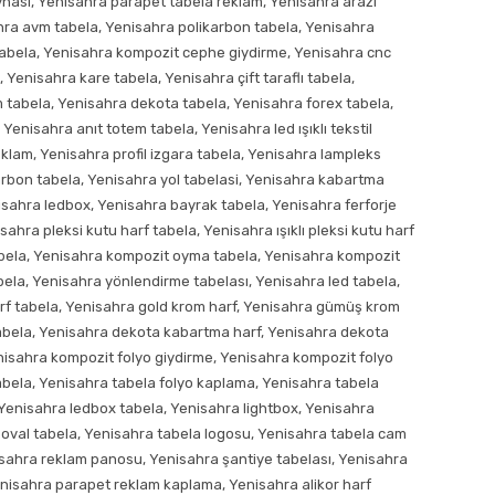
evhası, Yenisahra parapet tabela reklam, Yenisahra arazi
ra avm tabela, Yenisahra polikarbon tabela, Yenisahra
 tabela, Yenisahra kompozit cephe giydirme, Yenisahra cnc
enisahra kare tabela, Yenisahra çift taraflı tabela,
 tabela, Yenisahra dekota tabela, Yenisahra forex tabela,
Yenisahra anıt totem tabela, Yenisahra led ışıklı tekstil
reklam, Yenisahra profil izgara tabela, Yenisahra lampleks
arbon tabela, Yenisahra yol tabelasi, Yenisahra kabartma
nisahra ledbox, Yenisahra bayrak tabela, Yenisahra ferforje
isahra pleksi kutu harf tabela, Yenisahra ışıklı pleksi kutu harf
tabela, Yenisahra kompozit oyma tabela, Yenisahra kompozit
bela, Yenisahra yönlendirme tabelası, Yenisahra led tabela,
arf tabela, Yenisahra gold krom harf, Yenisahra gümüş krom
abela, Yenisahra dekota kabartma harf, Yenisahra dekota
enisahra kompozit folyo giydirme, Yenisahra kompozit folyo
bela, Yenisahra tabela folyo kaplama, Yenisahra tabela
 Yenisahra ledbox tabela, Yenisahra lightbox, Yenisahra
a oval tabela, Yenisahra tabela logosu, Yenisahra tabela cam
isahra reklam panosu, Yenisahra şantiye tabelası, Yenisahra
enisahra parapet reklam kaplama, Yenisahra alikor harf