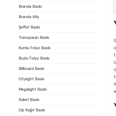
Branda Baskı
Branda Afiş
Şeffaf Baskı
Transparan Baskı
G
i
Kumlu Folyo Baskı
t
Buzlu Folyo Baskı
U
Billboard Baskı
i
t
Citylight Baskı
i
Megalight Baskı
e
Raket Baskı
Clp Kağıt Baskı