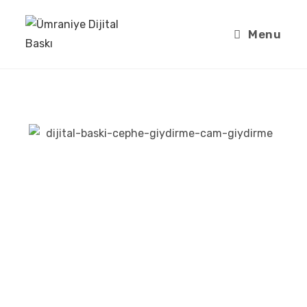
Menu
Ümraniye Esenevler Mahallesi
Dijital Baskı
Dijital baskı olarak Esenevler bölgesinde folyo,
vinil, afiş branda, cam giydirme, roll up ve one
way vision üretim imalat hizmeti sunmaktayız.
Hizmetlerimiz