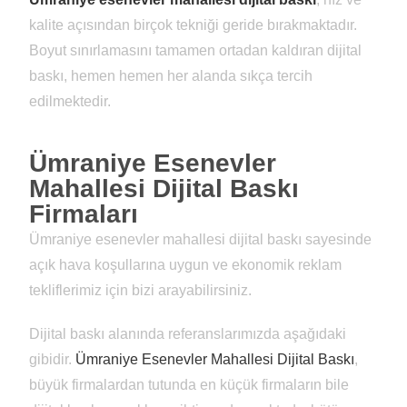
kalite açısından birçok tekniği geride bırakmaktadır.
Boyut sınırlamasını tamamen ortadan kaldıran dijital
baskı, hemen hemen her alanda sıkça tercih
edilmektedir.
Ümraniye Esenevler
Mahallesi Dijital Baskı
Firmaları
Ümraniye esenevler mahallesi dijital baskı sayesinde
açık hava koşullarına uygun ve ekonomik reklam
tekliflerimiz için bizi arayabilirsiniz.
Dijital baskı alanında referanslarımızda aşağıdaki
gibidir.
Ümraniye Esenevler Mahallesi Dijital Baskı
,
büyük firmalardan tutunda en küçük firmaların bile