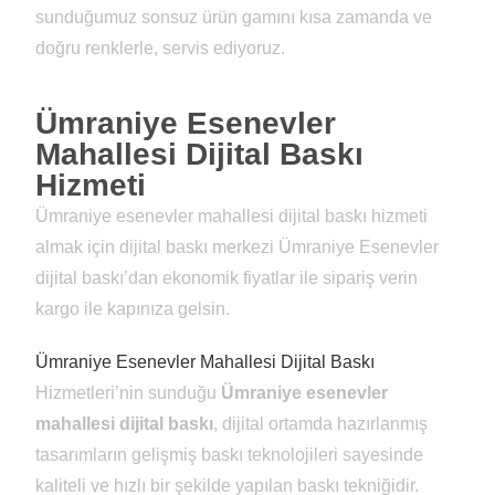
sunduğumuz sonsuz ürün gamını kısa zamanda ve
doğru renklerle, servis ediyoruz.
Ümraniye Esenevler
Mahallesi Dijital Baskı
Hizmeti
Ümraniye esenevler mahallesi dijital baskı hizmeti
almak için dijital baskı merkezi Ümraniye Esenevler
dijital baskı’dan ekonomik fiyatlar ile sipariş verin
kargo ile kapınıza gelsin.
Ümraniye Esenevler Mahallesi Dijital Baskı
Hizmetleri’nin sunduğu
Ümraniye esenevler
mahallesi dijital baskı
, dijital ortamda hazırlanmış
tasarımların gelişmiş baskı teknolojileri sayesinde
kaliteli ve hızlı bir şekilde yapılan baskı tekniğidir.