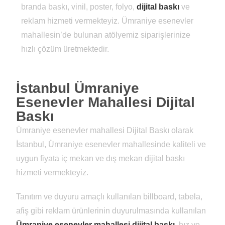
branda baskı, vinil, poster, folyo,
dijital baskı
ve
reklam hizmeti vermekteyiz. Ümraniye esenevler
mahallesin’de bulunan atölyemiz siparişlerinize
hızlı çözüm üretmektedir.
İstanbul Ümraniye
Esenevler Mahallesi Dijital
Baskı
Ümraniye esenevler mahallesi Dijital Baskı olarak
İstanbul, Ümraniye esenevler mahallesinde kaliteli ve
uygun fiyata iç mekan ve dış mekan dijital baskı
hizmeti vermekteyiz.
Tanıtım ve duyuru amaçlı kullanılan billboard, tabela,
afiş gibi reklam ürünlerinin duyurulmasında kullanılan
Ümraniye esenevler mahallesi dijital baskı
, hız ve