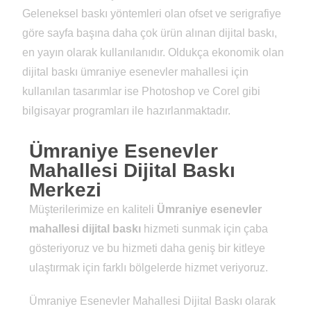
Geleneksel baskı yöntemleri olan ofset ve serigrafiye
göre sayfa başına daha çok ürün alınan dijital baskı,
en yayın olarak kullanılanıdır. Oldukça ekonomik olan
dijital baskı ümraniye esenevler mahallesi için
kullanılan tasarımlar ise Photoshop ve Corel gibi
bilgisayar programları ile hazırlanmaktadır.
Ümraniye Esenevler
Mahallesi Dijital Baskı
Merkezi
Müşterilerimize en kaliteli
Ümraniye esenevler
mahallesi dijital baskı
hizmeti sunmak için çaba
gösteriyoruz ve bu hizmeti daha geniş bir kitleye
ulaştırmak için farklı bölgelerde hizmet veriyoruz.
Ümraniye Esenevler Mahallesi Dijital Baskı olarak