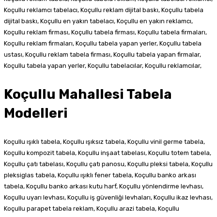
Koçullu reklamcı tabelacı, Koçullu reklam dijital baskı, Koçullu tabela
dijital baskı, Koçullu en yakın tabelacı, Koçullu en yakın reklamcı,
Koçullu reklam firması, Koçullu tabela firması, Koçullu tabela firmaları,
Koçullu reklam firmaları, Koçullu tabela yapan yerler, Koçullu tabela
ustası, Koçullu reklam tabela firması, Koçullu tabela yapan firmalar,
Koçullu tabela yapan yerler, Koçullu tabelacılar, Koçullu reklamcılar,
Koçullu Mahallesi Tabela
Modelleri
Koçullu ışıklı tabela, Koçullu ışıksız tabela, Koçullu vinil germe tabela,
Koçullu kompozit tabela, Koçullu inşaat tabelası, Koçullu totem tabela,
Koçullu çatı tabelası, Koçullu çatı panosu, Koçullu pleksi tabela, Koçullu
pleksiglas tabela, Koçullu ışıklı fener tabela, Koçullu banko arkası
tabela, Koçullu banko arkası kutu harf, Koçullu yönlendirme levhası,
Koçullu uyarı levhası, Koçullu iş güvenliği levhaları, Koçullu ikaz levhası,
Koçullu parapet tabela reklam, Koçullu arazi tabela, Koçullu