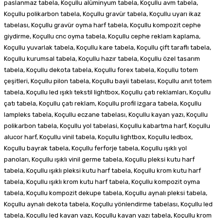
paslanmaz tabela, Koçullu alüminyum tabela, Koçullu avm tabela,
Koçullu polikarbon tabela, Koçullu gravür tabela, Koçullu uyarı ikaz
tabelası, Koçullu gravür oyma harf tabela, Koçullu kompozit cephe
giydirme, Koçullu cnc oyma tabela, Koçullu cephe reklam kaplama,
Koçullu yuvarlak tabela, Koçullu kare tabela, Koçullu çift taraflı tabela,
Koçullu kurumsal tabela, Koçullu hazır tabela, Koçullu özel tasarım
tabela, Koçullu dekota tabela, Koçullu forex tabela, Koçullu totem
çeşitleri, Koçullu pilon tabela, Koçullu bayii tabelası, Koçullu anıt totem
tabela, Koçullu led ışıklı tekstil lightbox, Koçullu çatı reklamları, Koçullu
çatı tabela, Koçullu çatı reklam, Koçullu profil izgara tabela, Koçullu
lampleks tabela, Koçullu eczane tabelası, Koçullu kayan yazı, Koçullu
polikarbon tabela, Koçullu yol tabelasi, Koçullu kabartma harf, Koçullu
alucor harf, Koçullu vinil tabela, Koçullu lightbox, Koçullu ledbox,
Koçullu bayrak tabela, Koçullu ferforje tabela, Koçullu ışıklı yol
panoları, Koçullu ışıklı vinil germe tabela, Koçullu pleksi kutu harf
tabela, Koçullu ışıklı pleksi kutu harf tabela, Koçullu krom kutu harf
tabela, Koçullu ışıklı krom kutu harf tabela, Koçullu kompozit oyma
tabela, Koçullu kompozit dekupe tabela, Koçullu aynalı pleksi tabela,
Koçullu aynalı dekota tabela, Koçullu yönlendirme tabelası, Koçullu led
tabela, Koçullu led kayan yazı, Koçullu kayan yazı tabela, Koçullu krom